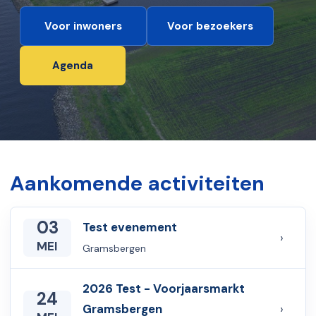
Voor inwoners
Voor bezoekers
Agenda
Aankomende activiteiten
03
Test evenement
›
MEI
Gramsbergen
2026 Test - Voorjaarsmarkt
24
Gramsbergen
›