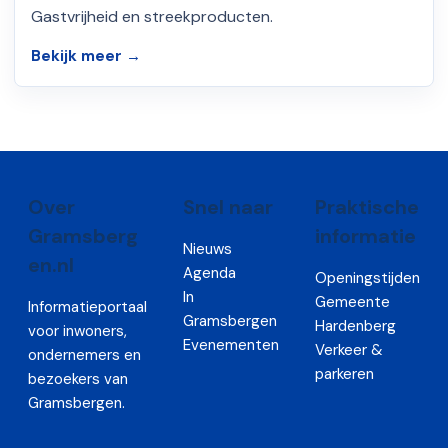
Gastvrijheid en streekproducten.
Bekijk meer →
Over
Snel naar
Praktische
Gramsberg
informatie
Nieuws
en.nl
Agenda
Openingstijden
In
Gemeente
Informatieportaal
Gramsbergen
Hardenberg
voor inwoners,
Evenementen
Verkeer &
ondernemers en
parkeren
bezoekers van
Gramsbergen.