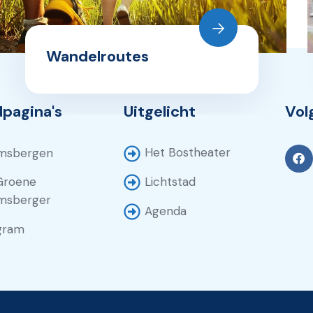
Wandelroutes
pagina's
Uitgelicht
Vol
Het Bostheater
msbergen
Groene
Lichtstad
msberger
Agenda
gram