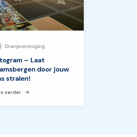
Oranjevereniging
togram – Laat
amsbergen door jouw
ns stralen!
es verder