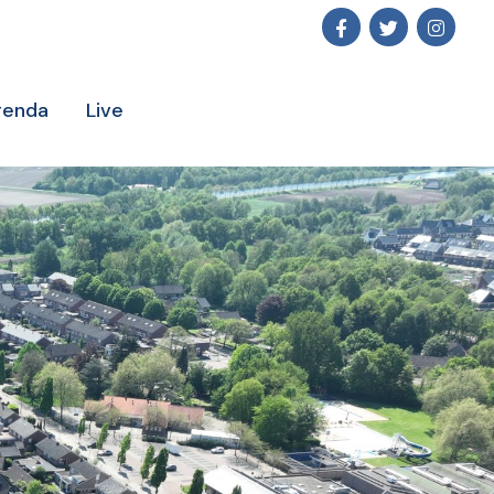
genda
Live