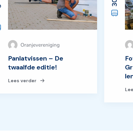
Oranjevereniging
Panlatvissen – De
Fo
twaalfde editie!
Gr
le
Lees verder
Le