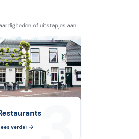
ardigheden of uitstapjes aan.
3
Restaurants
Over
Lees verder
Lees v