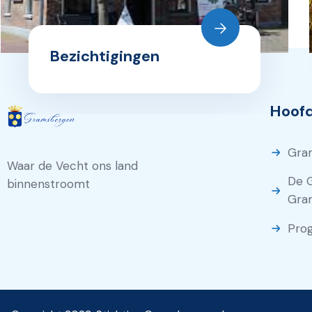
Bezichtigingen
Hoofd
Gra
Waar de Vecht ons land
De 
binnenstroomt
Gra
Pro