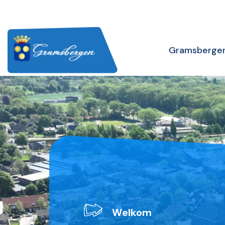
Gramsberge
W
e
l
k
o
m