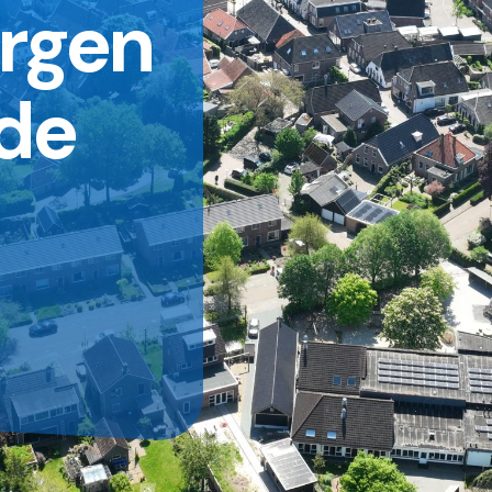
rgen
 de