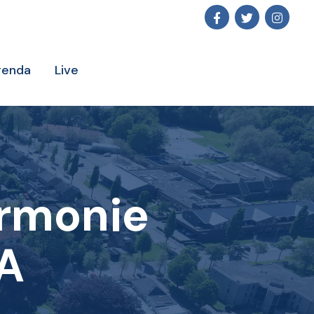
genda
Live
armonie
A