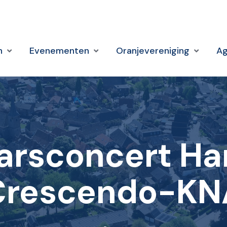
n
Evenementen
Oranjevereniging
A
arsconcert H
Crescendo-KN