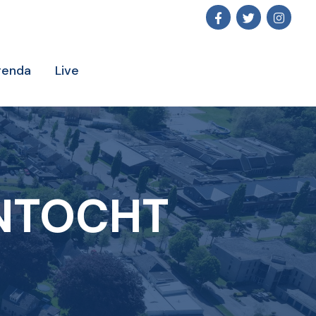
genda
Live
NTOCHT