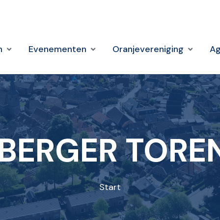
n
Evenementen
Oranjevereniging
A
BERGER TORE
Start