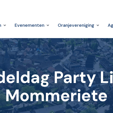
n
Evenementen
Oranjevereniging
A
deldag Party L
Mommeriete