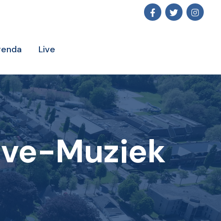
genda
Live
ive-Muziek