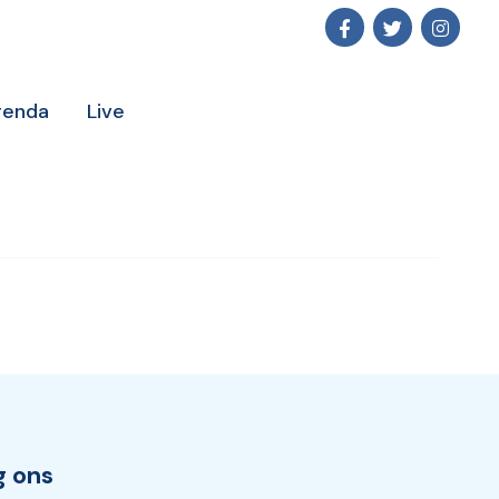
genda
Live
g ons