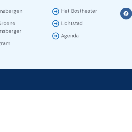
Het Bostheater
msbergen
Groene
Lichtstad
msberger
Agenda
gram