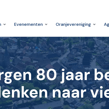
n
Evenementen
Oranjevereniging
A
en 80 jaar be
enken naar vi