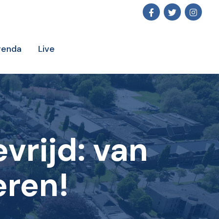
genda
Live
vrijd: van
eren!