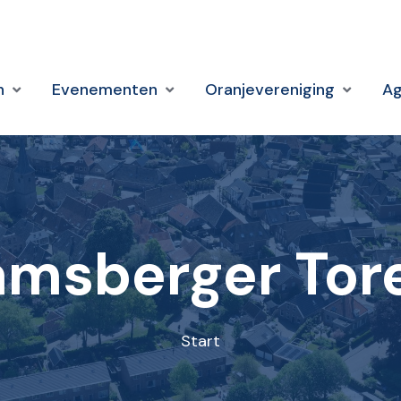
n
Evenementen
Oranjevereniging
A
amsberger Tor
Start