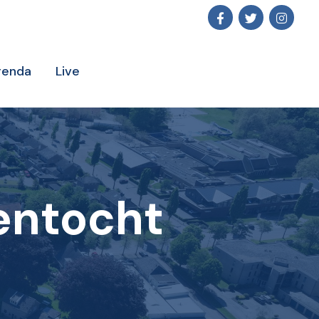
genda
Live
entocht