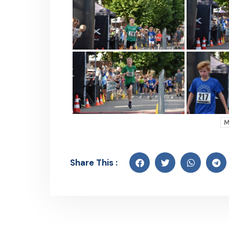
M
Share This :