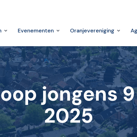
n
Evenementen
Oranjevereniging
A
oop jongens 9 
2025