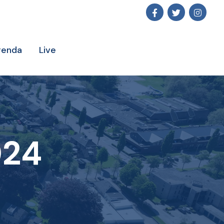
genda
Live
024