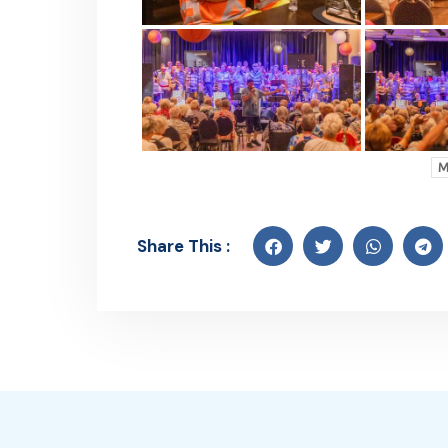
M
Share This :