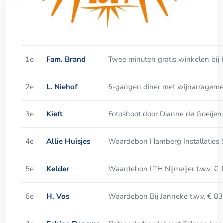
1e
Fam. Brand
Twee minuten gratis winkelen bij
2e
L. Niehof
5-gangen diner met wijnarragemen
3e
Kieft
Fotoshoot door Dianne de Goeijen t
4e
Allie Huisjes
Waardebon Hamberg Installaties Se
5e
Kelder
Waardebon LTH Nijmeijer t.w.v. € 
6e
H. Vos
Waardebon Bij Janneke t.w.v. € 83,