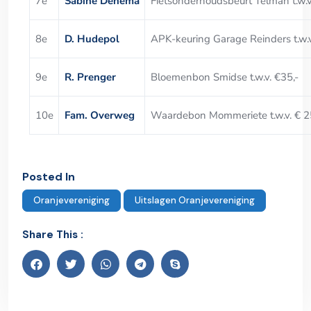
7e
Sabine Denema
Fietsonderhoudsbeurt Telman t.w.v
8e
D. Hudepol
APK-keuring Garage Reinders t.w.v
9e
R. Prenger
Bloemenbon Smidse t.w.v. €35,-
10e
Fam. Overweg
Waardebon Mommeriete t.w.v. € 2
Posted In
Oranjevereniging
Uitslagen Oranjevereniging
Share This :