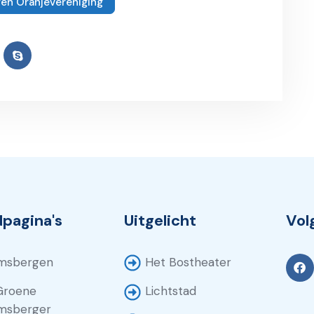
gen Oranjevereniging
pagina's
Uitgelicht
Vol
Het Bostheater
msbergen
Groene
Lichtstad
msberger