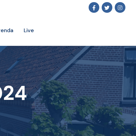
genda
Live
024