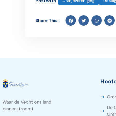
Posted In
Oranjevereniging
Uitsla
Share This :
Hoofd
Gra
Waar de Vecht ons land
De 
binnenstroomt
Gra