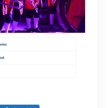
wies
est